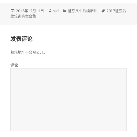
发
作
分
标
2018年12月11日
sid
证券从业后续培训
2017证券后
布
者
类
签
续培训答案合集
于
发表评论
邮箱地址不会被公开。
评论