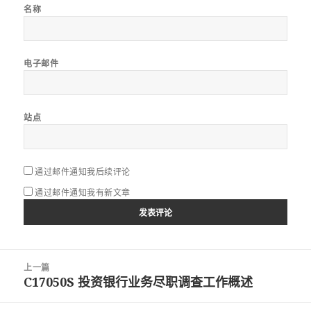
名称
电子邮件
站点
通过邮件通知我后续评论
通过邮件通知我有新文章
文
上一篇
章
C17050S 投资银行业务尽职调查工作概述
上
导
篇
航