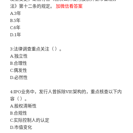
法》第十二条的规定。
加微信看答案
A.3年
B.5年
C.6年
D.1年
3:法律调查重点关注（ ）。
A.独立性
B.合理性
C.偶发性
D.必然性
4:IPO业务中，发行人曾拆除VIE架构的，重点核查以下内
容（ ）。
A.股权清晰性
B.合规性
C.实际控制人的认定
D.市值变化