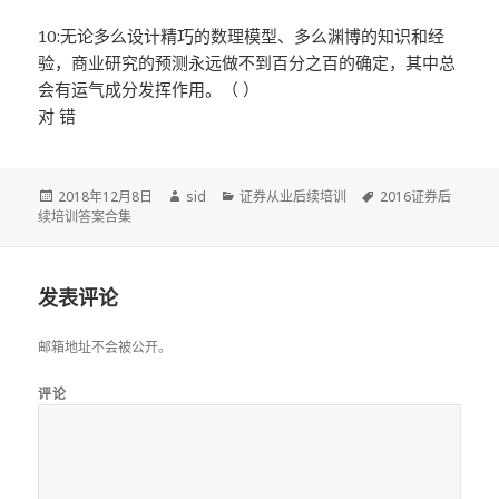
10:无论多么设计精巧的数理模型、多么渊博的知识和经
验，商业研究的预测永远做不到百分之百的确定，其中总
会有运气成分发挥作用。（ ）
对 错
发
作
分
标
2018年12月8日
sid
证券从业后续培训
2016证券后
布
者
类
签
续培训答案合集
于
发表评论
邮箱地址不会被公开。
评论