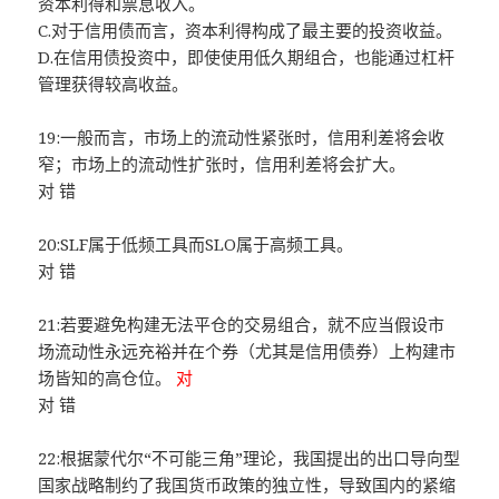
资本利得和票息收入。
C.对于信用债而言，资本利得构成了最主要的投资收益。
D.在信用债投资中，即使使用低久期组合，也能通过杠杆
管理获得较高收益。
19:一般而言，市场上的流动性紧张时，信用利差将会收
窄；市场上的流动性扩张时，信用利差将会扩大。
对 错
20:SLF属于低频工具而SLO属于高频工具。
对 错
21:若要避免构建无法平仓的交易组合，就不应当假设市
场流动性永远充裕并在个券（尤其是信用债券）上构建市
场皆知的高仓位。
对
对 错
22:根据蒙代尔“不可能三角”理论，我国提出的出口导向型
国家战略制约了我国货币政策的独立性，导致国内的紧缩