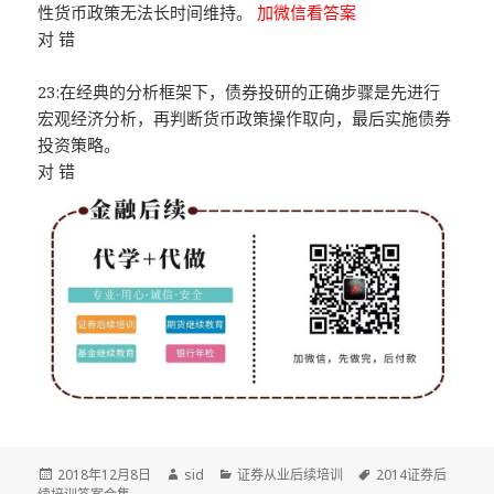
性货币政策无法长时间维持。
加微信看答案
对 错
23:在经典的分析框架下，债券投研的正确步骤是先进行
宏观经济分析，再判断货币政策操作取向，最后实施债券
投资策略。
对 错
发
作
分
标
2018年12月8日
sid
证券从业后续培训
2014证券后
布
者
类
签