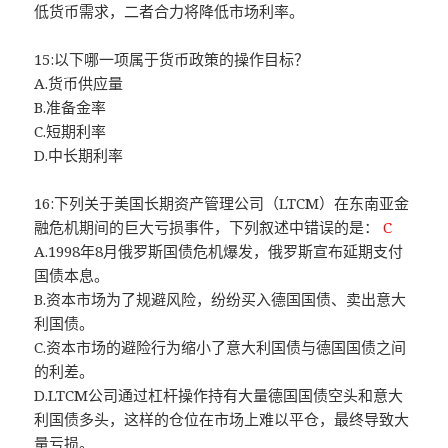
低货币需求，二者合力将降低市场利率。
15:以下哪一项属于货币政策的操作目标？
A.货币供应量
B.准备金率
C.短期利率
D.中长期利率
16:下列关于美国长期资产管理公司（LTCM）在东南亚金
融危机期间的巨大亏损事件，下列叙述中错误的是：
C
A.1998年8月俄罗斯国债危机爆发，俄罗斯宣布延期支付
国债本息。
B.资本市场为了规避风险，纷纷买入德国国债、卖出意大
利国债。
C.资本市场的避险行为缩小了意大利国债与德国国债之间
的利差。
D.LTCM公司通过杠杆操作持有大量德国国债空头和意大
利国债多头，这样的仓位在市场上难以平仓，最终导致大
量亏损。