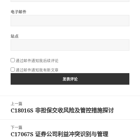
电子邮件
站点
通过邮件通知我后续评论
通过邮件通知我有新文章
文
上一篇
章
C18016S 非担保交收风险及管控措施探讨
上
导
篇
航
文
下一篇
章：
C17067S 证券公司利益冲突识别与管理
下