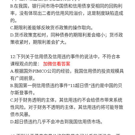
B.在我国，银行间市场中国债和信用债享受相同的回购利
率，没有体现出二者的信用风险溢价，这是制度缺陷造成
的。
C.期限利差能够反映货币政策的操作取向。
D.货币政策宽松时，同种债券的期限利差会缩小；货币政
策收紧时，期限利差会扩大。
12:下列关于信用债及信用违约事件的说法中，不符合本
课程观点的是：
加微信看答案
A.根据国外PIMCO公司的经验，我国信用债的投资规模具
有广阔前景。
B.我国第一例信用债违约事件“11超日债”违约是中国的贝
尔斯登事件。
C.对于财务透明的主体，其信用违约不会给债市带来系统
性风险。对于财务不透明的主体，其信用违约将可能导致
债市风暴。
D.超日债违约几乎不会冲击到我国信用债市场。