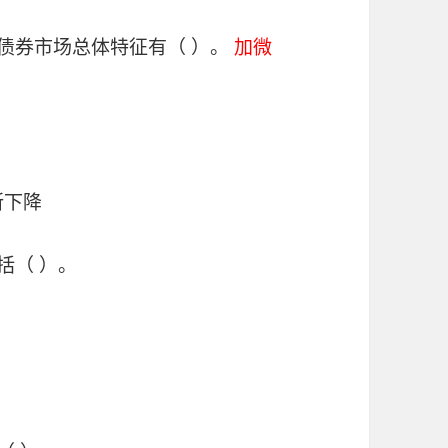
债券市场总体特征有（ ）。
加微
所下降
括（ ）。