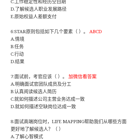
C.工作稳定性和经历空白期
D.了解候选人职业发展路径
E.原始权益人差额支付
6:STAR原则包括如下几个要素（ ）。
ABCD
A.情境
B.任务
C.行动
D.结果
7:面试前，考官应该（ ）。
加微信看答案
A.明确面试官团队成员及分工
B.认真阅读候选人简历
C.就如何描述公司主营业务达成一致
D.就如何描述空缺岗位达成一致
8:面试高端岗位时，LIFE MAPPING帮助我们从哪些方面
更好地了解候选人？（ ）
A.了解心智模式