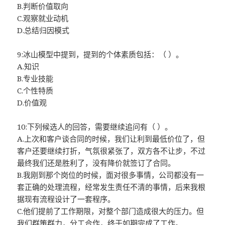
B.判断价值取向
C.观察就业动机
D.总结归因模式
9:冰山模型中提到，提到的个体素质包括：（ ）。
A.知识
B.专业技能
C.个性特质
D.价值观
10:下列候选人的回答，需要继续追问有（ ）。
A.上次和客户谈合同的时候，我们让利到最低价位了，但
客户还要继续打折，气氛很紧张了，双方各不让步，不过
最终我们还是胜利了，没有降价就签订了合同。
B.我刚到那个岗位的时候，面对很多事情，公司都没有一
套正确的处理流程，经常发生责任不清的事情，后来我根
据现有流程设计了一套程序。
C.他们提前了工作期限，对整个部门造成很大的压力。但
我们群策群力，分工合作，终于如期完成了工作。