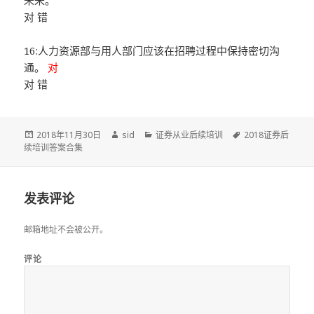
未来。
对 错
16:人力资源部与用人部门应该在招聘过程中保持密切沟
通。
对
对 错
发
作
分
标
2018年11月30日
sid
证券从业后续培训
2018证券后
布
者
类
签
续培训答案合集
于
发表评论
邮箱地址不会被公开。
评论