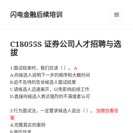
闪电金融后续培训
菜单和
挂件
C18055S 证券公司人才招聘与选
拔
1:面试结束时，我们应该（ ）。
A
A.向候选人说明下一步的程序和大概时间
B.迫不及待的告诉候选人面试结果
C.请候选人迅速离开，以免影响后续工作
D.直接向候选人表达强烈的不满或者认可
2:行为面试法，一定要求候选人说出（ ）。
加微信看答
案
A.完整真实的案例
B.简历信息