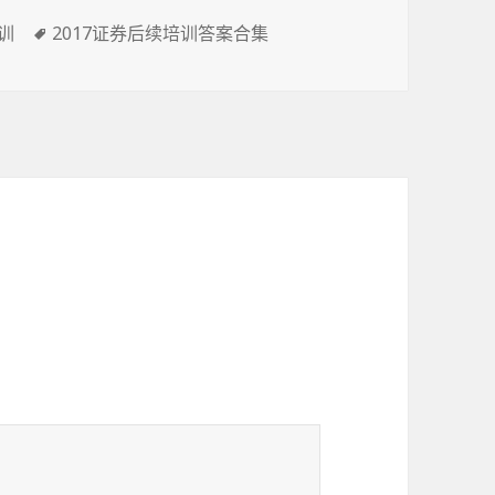
标
训
2017证券后续培训答案合集
签