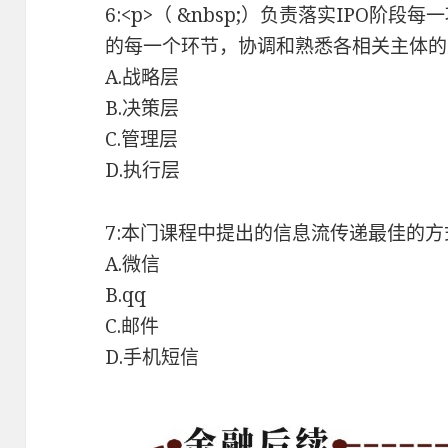
6:<p>（ &nbsp;）负责落实IPO
的每一个环节，协调和熟悉各相关主体的具
A.战略层
B.决策层
C.管理层
D.执行层
7:本门课程中提出的信息流传递最佳的
A.微信
B.qq
C.邮件
D.手机短信