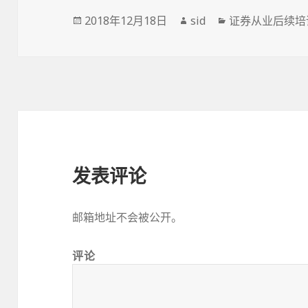
发
作
分
2018年12月18日
sid
证券从业后续培
布
者
类
于
发表评论
邮箱地址不会被公开。
评论