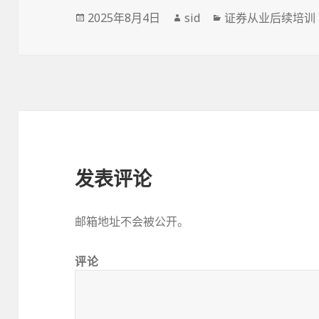
发
作
分
2025年8月4日
sid
证券从业后续培训
布
者
类
于
发表评论
邮箱地址不会被公开。
评论