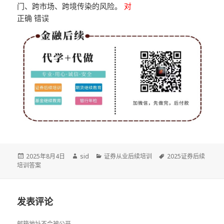
门、跨市场、跨境传染的风险。
对
正确 错误
发
作
分
标
2025年8月4日
sid
证券从业后续培训
2025证券后续
布
者
类
签
培训答案
于
发表评论
邮箱地址不会被公开。