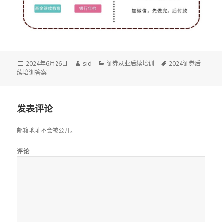
发
作
分
标
2024年6月26日
sid
证券从业后续培训
2024证券后
布
者
类
签
续培训答案
于
发表评论
邮箱地址不会被公开。
评论