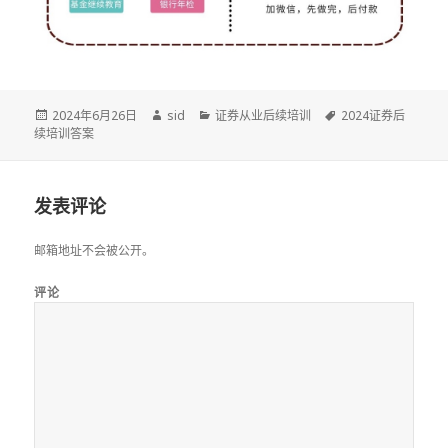
发
作
分
标
2024年6月26日
sid
证券从业后续培训
2024证券后
布
者
类
签
续培训答案
于
发表评论
邮箱地址不会被公开。
评论