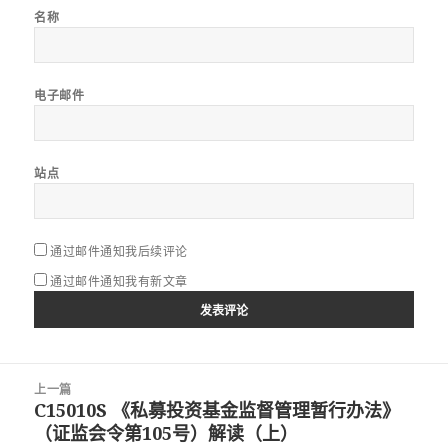
名称
电子邮件
站点
通过邮件通知我后续评论
通过邮件通知我有新文章
文
上一篇
章
C15010S 《私募投资基金监督管理暂行办法》
上
导
（证监会令第105号）解读（上）
篇
航