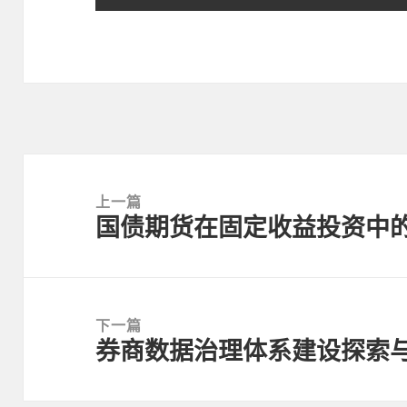
文
章
上一篇
国债期货在固定收益投资中
导
上
航
篇
文
章：
下一篇
券商数据治理体系建设探索
下
篇
文