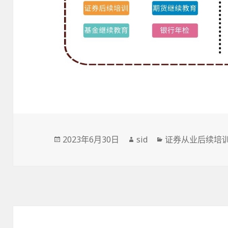
发
作
分
2023年6月30日
sid
证券从业后续培
布
者
类
于