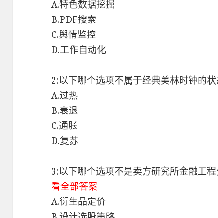
A.特色数据挖掘
B.PDF搜索
C.舆情监控
D.工作自动化
2:以下哪个选项不属于经典美林时钟的
A.过热
B.衰退
C.通胀
D.复苏
3:以下哪个选项不是卖方研究所金融工
看全部答案
A.衍生品定价
B.设计选股策略