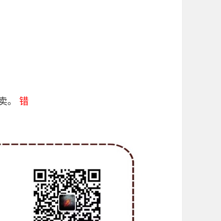
高卖。
错