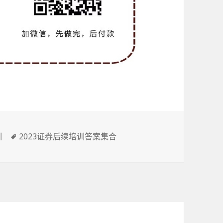
标
训
2023证券后续培训答案集合
签