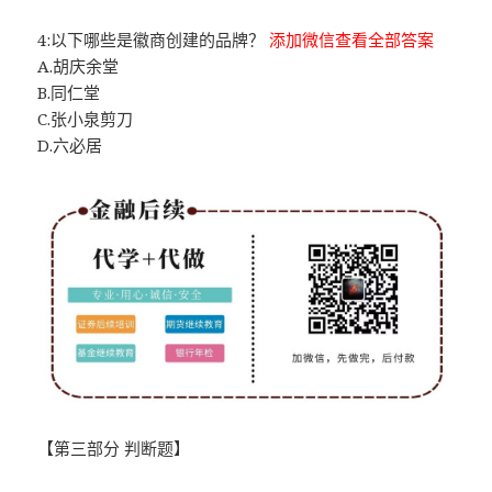
4:以下哪些是徽商创建的品牌？
添加微信查看全部答案
A.胡庆余堂
B.同仁堂
C.张小泉剪刀
D.六必居
【第三部分 判断题】