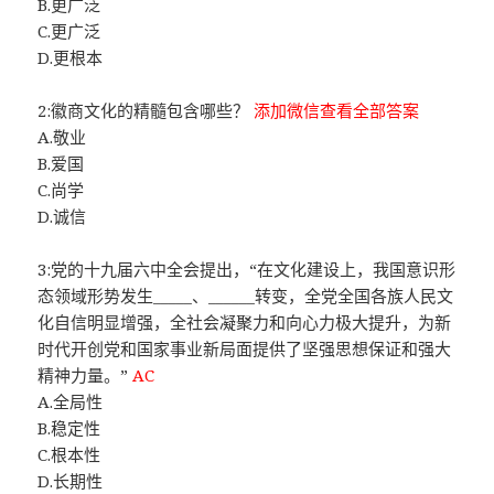
B.更广泛
C.更广泛
D.更根本
2:徽商文化的精髓包含哪些？
添加微信查看全部答案
A.敬业
B.爱国
C.尚学
D.诚信
3:党的十九届六中全会提出，“在文化建设上，我国意识形
态领域形势发生_____、______转变，全党全国各族人民文
化自信明显增强，全社会凝聚力和向心力极大提升，为新
时代开创党和国家事业新局面提供了坚强思想保证和强大
精神力量。”
AC
A.全局性
B.稳定性
C.根本性
D.长期性