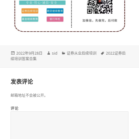
发
作
分
标
2022年9月28日
sid
证券从业后续培训
2022证券后
布
者
类
签
续培训答案合集
于
发表评论
邮箱地址不会被公开。
评论