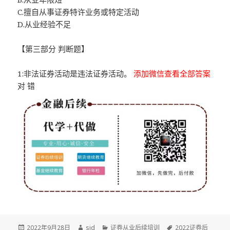
C.擅自从事证券特许业务或特定活动
D.从业经验不足
【第三部分 判断题】
1:非法证券活动是违法证券活动。
添加微信查看全部答案
对 错
发
作
分
标
2022年9月28日
sid
证券从业后续培训
2022证券后