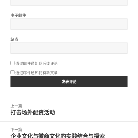
电子邮件
站点
通过邮件通知我后续评论
通过邮件通知我有新文章
文
上一篇
章
打击场外配资活动
上
导
篇
航
文
下一篇
章：
企业文化与徽商文化的实践结合与探索
下