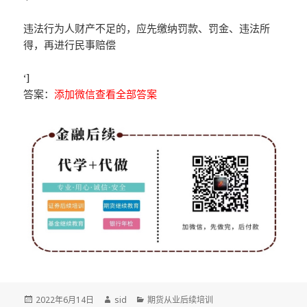
违法行为人财产不足的，应先缴纳罚款、罚金、违法所
得，再进行民事赔偿
‘]
答案：
添加微信查看全部答案
发
作
分
2022年6月14日
sid
期货从业后续培训