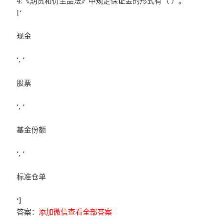
4:《期货和衍生品法》中规定保证金的形式有（ ）。
[‘
现金
‘, ‘
股票
‘, ‘
基金份额
‘, ‘
标准仓单
‘]
答案：
添加微信查看全部答案