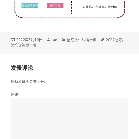
发
作
分
标
2022年5月19日
sid
证券从业后续培训
2022证券后
布
者
类
签
续培训答案合集
于
发表评论
邮箱地址不会被公开。
评论