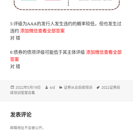
5:评级为AAA的发行人发生违约的概率较低，但也发生过
违约
添加微信查看全部答案
对 错
6:债券的债项评级可能低于其主体评级
添加微信查看全部
答案
对 错
发
作
分
标
2022年5月19日
sid
证券从业后续培训
2022证券后
布
者
类
签
续培训答案合集
于
发表评论
邮箱地址不会被公开。