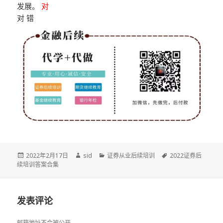
发展。
对
对 错
发
作
分
标
2022年2月17日
sid
证券从业后续培训
2022证券后
布
者
类
签
续培训答案合集
于
发表评论
邮箱地址不会被公开。