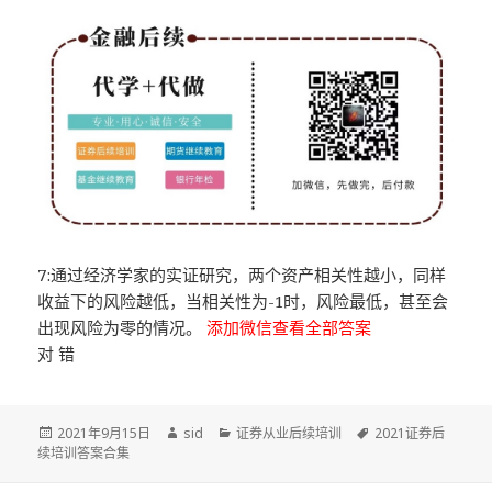
7:通过经济学家的实证研究，两个资产相关性越小，同样
收益下的风险越低，当相关性为-1时，风险最低，甚至会
出现风险为零的情况。
添加微信查看全部答案
对 错
发
作
分
标
2021年9月15日
sid
证券从业后续培训
2021证券后
布
者
类
签
续培训答案合集
于