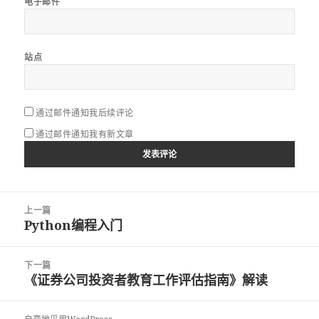
电子邮件
站点
通过邮件通知我后续评论
通过邮件通知我有新文章
文
上一篇
章
Python编程入门
上
导
篇
航
文
下一篇
章：
《证券公司投资者教育工作评估指南》解读
下
篇
文