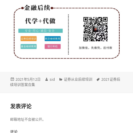
发
作
分
标
2021年5月12日
sid
证券从业后续培训
2021证券后
布
者
类
签
续培训答案合集
于
发表评论
邮箱地址不会被公开。
评论