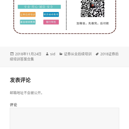
发
作
分
标
2018年11月24日
sid
证券从业后续培训
2018证券后
布
者
类
签
续培训答案合集
于
发表评论
邮箱地址不会被公开。
评论