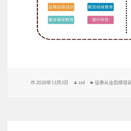
发
作
分
2020年12月3日
sid
证券从业后续培
布
者
类
于