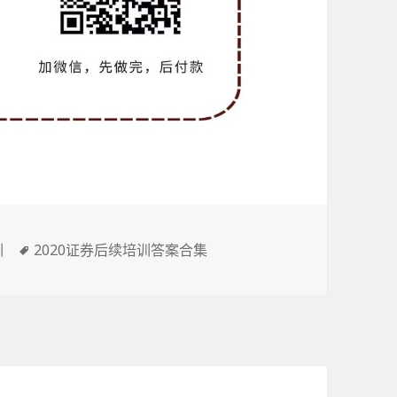
标
训
2020证券后续培训答案合集
签