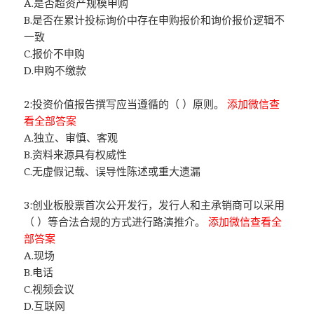
A.是否超资产规模申购
B.是否在累计投标询价中存在申购报价和询价报价逻辑不
一致
C.报价不申购
D.申购不缴款
2:投资价值报告撰写应当遵循的（ ）原则。
添加微信查
看全部答案
A.独立、审慎、客观
B.资料来源具有权威性
C.无虚假记载、误导性陈述或重大遗漏
3:创业板股票首次公开发行，发行人和主承销商可以采用
（ ）等合法合规的方式进行路演推介。
添加微信查看全
部答案
A.现场
B.电话
C.视频会议
D.互联网