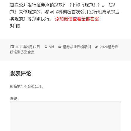
首次公开发行证券承销规范》（下称《规范》）。《规
范》未作规定的，参照《科创板首次公开发行股票承销业
务规范》等规则执行。
添加微信查看全部答案
对 错
发
作
分
标
2020年9月12日
sid
证券从业后续培训
2020证券后
布
者
类
签
续培训答案合集
于
发表评论
邮箱地址不会被公开。
评论