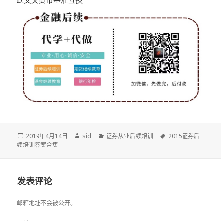
D.交叉货币基准互换
发
作
分
标
2019年4月14日
sid
证券从业后续培训
2015证券后
布
者
类
签
续培训答案合集
于
发表评论
邮箱地址不会被公开。