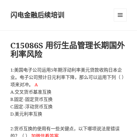
闪电金融后续培训
菜单和
挂件
C15086S 用衍生品管理长期国外
利率风险
1:美国电子公司运用5年期浮动利率美元贷款收购日本企
业。电子公司预计日元利率下降，那么可以运用下列（ ）
项来对冲。
A
A.交叉货币基准互换
B.固定-固定货币互换
C.固定-浮动货币互换
D.美元利率互换
2:货币互换的使用有一些关键点，以下哪项说法是错误
的？（ ）
加微信看答案