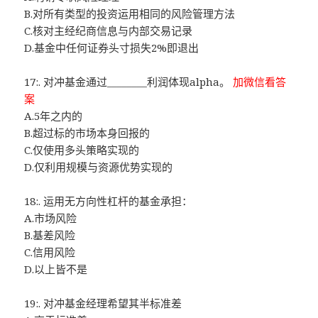
B.对所有类型的投资运用相同的风险管理方法
C.核对主经纪商信息与内部交易记录
D.基金中任何证券头寸损失2%即退出
17:. 对冲基金通过________利润体现alpha。
加微信看答
案
A.5年之内的
B.超过标的市场本身回报的
C.仅使用多头策略实现的
D.仅利用规模与资源优势实现的
18:. 运用无方向性杠杆的基金承担：
A.市场风险
B.基差风险
C.信用风险
D.以上皆不是
19:. 对冲基金经理希望其半标准差