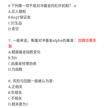
6:下列哪一项不是对冲基金的杠杆机制？
A
A.买入期权
B.RegT保证金
C.衍生品
D.卖空
7:. 一般来说，衡量对冲基金alpha的基准：
加微信看答
案
A.根据基金指数变化
B.为0
C.由基金经理协商
D.为指数
8:. 风险与回报一般被认为是：
A.正相关
B.负相关
C.不相关
D.相关度为1