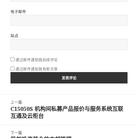
电子邮件
站点
通过邮件通知我后续评论
通过邮件通知我有新文章
文
上一篇
章
C15050S 机构间私募产品报价与服务系统互联
上
导
互通及云柜台
篇
航
文
章：
下一篇