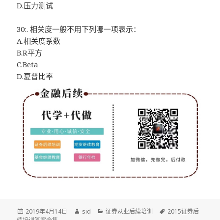
D.压力测试
30:. 相关度一般不用下列哪一项表示：
A.相关度系数
B.R平方
C.Beta
D.夏普比率
发
作
分
标
2019年4月14日
sid
证券从业后续培训
2015证券后
布
者
类
签