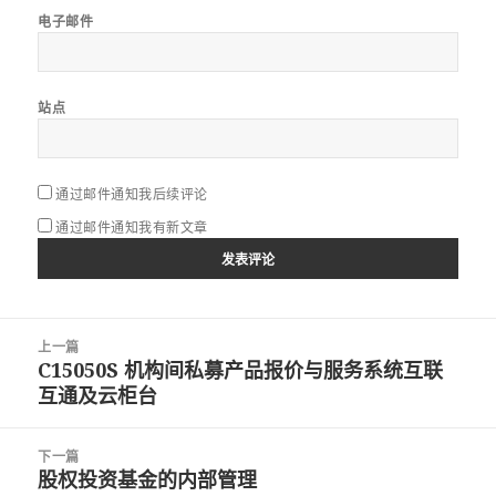
电子邮件
站点
通过邮件通知我后续评论
通过邮件通知我有新文章
文
上一篇
章
C15050S 机构间私募产品报价与服务系统互联
上
导
互通及云柜台
篇
航
文
章：
下一篇
股权投资基金的内部管理
下