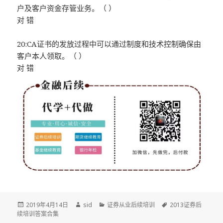
户及客户资金存管业务。（ ）
对 错
20:CA证书的发放过程中可以通过制度和技术控制确保由
客户本人领取。（ ）
对 错
发
作
分
标
2019年4月14日
sid
证券从业后续培训
2013证券后
布
者
类
签
续培训答案合集
于