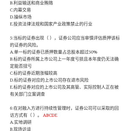
B.利益输送和商业贿赂
C.内幕交易
D.操纵市场
E.投资法律法规和国家产业政策禁止的行业
5:当标的证券出现（ ），证券公司应当审慎评估质押该标
的证券的风险。
A.单一标的证券已质押数量占总股本超过50%
B.标的证券所属上市公司上一年度亏损且本年度仍无法确
定能否扭亏
C.标的证券近期涨幅较高
D.标的证券对应的上市公司存在退市风险
E.标的证券对应的上市公司及其高管、实际控制人正在被
有关部门立案调查
6:在对融入方进行持续性管理时，证券公司可以采取的回
访方式有（ ）。
ABCDE
A.实地调研
B.现场访谈