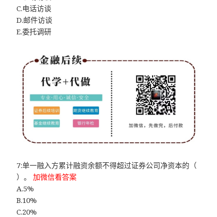
C.电话访谈
D.邮件访谈
E.委托调研
7:单一融入方累计融资余额不得超过证券公司净资本的（
）。
加微信看答案
A.5%
B.10%
C.20%