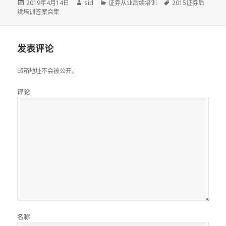
发
作
分
标
2019年4月14日
sid
证券从业后续培训
2015证券后
布
者
类
签
续培训答案合集
于
发表评论
邮箱地址不会被公开。
评论
名称