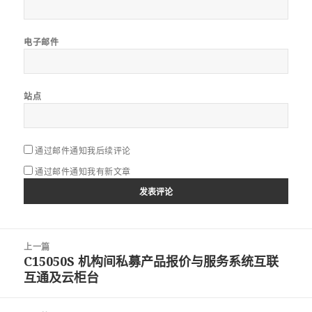
电子邮件
站点
通过邮件通知我后续评论
通过邮件通知我有新文章
文
上一篇
章
C15050S 机构间私募产品报价与服务系统互联
上
导
互通及云柜台
篇
航
文
章：