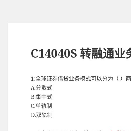
C14040S 转融通
1:全球证券借贷业务模式可以分为（ ）
A.分散式
B.集中式
C.单轨制
D.双轨制