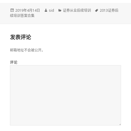
发
作
分
标
2019年4月14日
sid
证券从业后续培训
2013证券后
布
者
类
签
续培训答案合集
于
发表评论
邮箱地址不会被公开。
评论