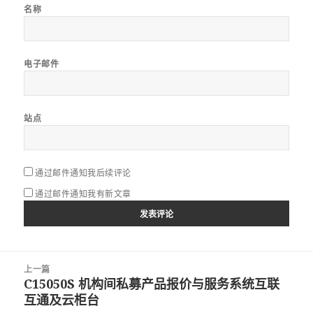
名称
电子邮件
站点
通过邮件通知我后续评论
通过邮件通知我有新文章
文
上一篇
章
C15050S 机构间私募产品报价与服务系统互联
上
导
互通及云柜台
篇
航