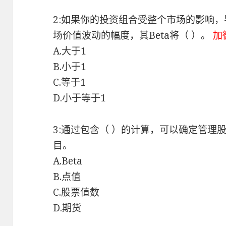
2:如果你的投资组合受整个市场的影响
场价值波动的幅度，其Beta将（ ）。
加
A.大于1
B.小于1
C.等于1
D.小于等于1
3:通过包含（ ）的计算，可以确定管理
目。
A.Beta
B.点值
C.股票值数
D.期货