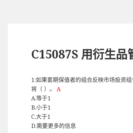
C15087S 用衍生
1:如果套期保值者的组合反映市场投资组
将（ ）。
A
A.等于1
B.小于1
C.大于1
D.需要更多的信息