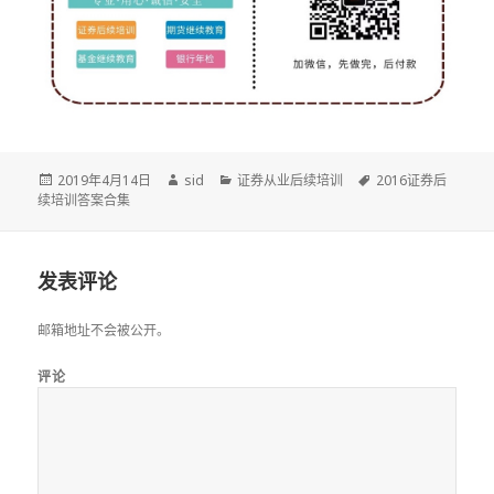
发
作
分
标
2019年4月14日
sid
证券从业后续培训
2016证券后
布
者
类
签
续培训答案合集
于
发表评论
邮箱地址不会被公开。
评论