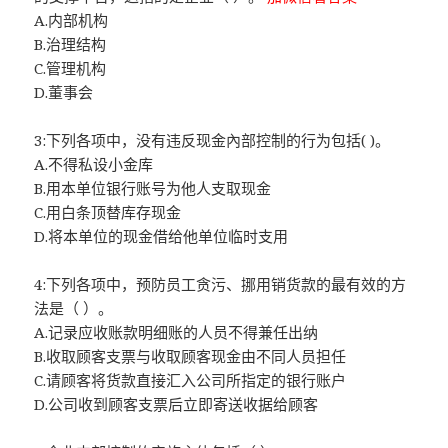
A.内部机构
B.治理结构
C.管理机构
D.董事会
3:下列各项中，没有违反现金內部控制的行为包括( )。
A.不得私设小金库
B.用本单位银行账号为他人支取现金
C.用白条顶替库存现金
D.将本单位的现金借给他单位临时支用
4:下列各项中，预防员工贪污、挪用销货款的最有效的方
法是（ ）。
A.记录应收账款明细账的人员不得兼任出纳
B.收取顾客支票与收取顾客现金由不同人员担任
C.请顾客将货款直接汇入公司所指定的银行账户
D.公司收到顾客支票后立即寄送收据给顾客