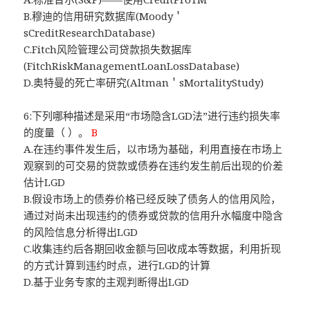
B.穆迪的信用研究数据库(Moody＇
sCreditResearchDatabase)
C.Fitch风险管理公司贷款损失数据库
(FitchRiskManagementLoanLossDatabase)
D.奥特曼的死亡率研究(Altman＇sMortalityStudy)
6:下列哪种描述是采用“市场隐含LGD法”进行违约损失率
的度量（ ）。
B
A.在违约事件发生后，以市场为基础，利用直接在市场上
观察到的可交易的贷款或债券在违约发生前后出现的价差
估计LGD
B.假设市场上的债券价格已经反映了债务人的信用风险，
通过对尚未出现违约的债券或贷款的信用升水幅度中隐含
的风险信息分析得出LGD
C.收集违约后各期回收金额与回收成本等数据，利用折现
的方式计算到违约时点，进行LGD的计算
D.基于业务专家的主观判断得出LGD