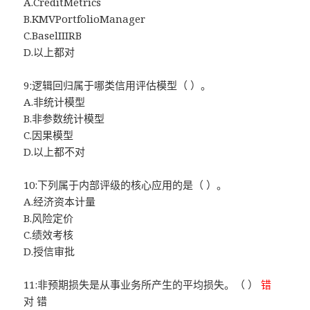
A.CreditMetrics
B.KMVPortfolioManager
C.BaselIIIRB
D.以上都对
9:逻辑回归属于哪类信用评估模型（ ）。
A.非统计模型
B.非参数统计模型
C.因果模型
D.以上都不对
10:下列属于内部评级的核心应用的是（ ）。
A.经济资本计量
B.风险定价
C.绩效考核
D.授信审批
11:非预期损失是从事业务所产生的平均损失。（ ）
错
对 错