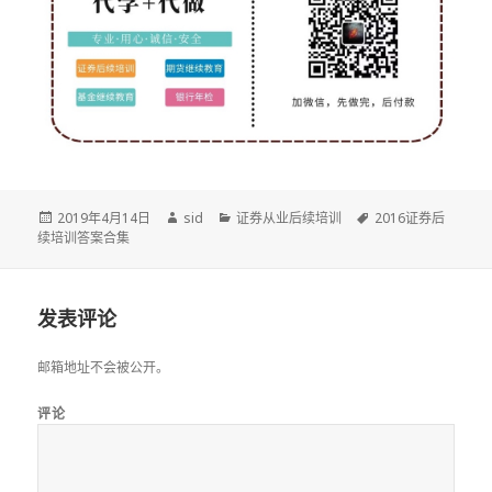
发
作
分
标
2019年4月14日
sid
证券从业后续培训
2016证券后
布
者
类
签
续培训答案合集
于
发表评论
邮箱地址不会被公开。
评论