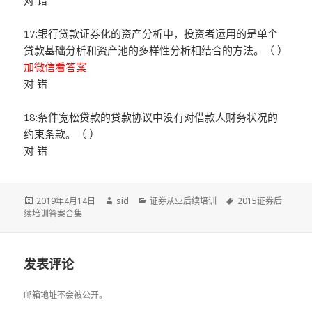
对 错
17:银行贷款证券化的资产分析中，投资者运用的是单个
贷款基础分析和资产池的多样性分析相结合的方法。（ ）
加微信看答案
对 错
18:条件宽松贷款的贷款协议中没有对借款人财务状况的
约束条款。（ ）
对 错
发
作
分
标
2019年4月14日
sid
证券从业后续培训
2015证券后
布
者
类
签
续培训答案合集
于
发表评论
邮箱地址不会被公开。