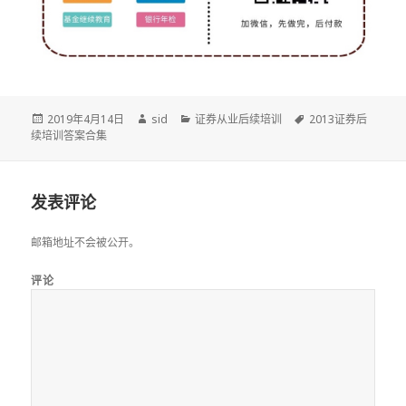
发
作
分
标
2019年4月14日
sid
证券从业后续培训
2013证券后
布
者
类
签
续培训答案合集
于
发表评论
邮箱地址不会被公开。
评论