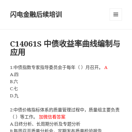
闪电金融后续培训
菜单和
挂件
C14061S 中债收益率曲线编制与
应用
1:中债指数专家指导委员会于每年（ ）月召开。
A
A.四
B.六
C.七
D.九
2:中债价格指标体系的质量管理过程中，质量组主要负责
（ ）等工作。
加微信看答案
A.日终分析、长周期分析及专题分析
B.每周召开质量分析会，定期发布质量检验报告