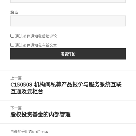
站点
通过邮件通知我后续评论
通过邮件通知我有新文章
文
上一篇
章
C15050S 机构间私募产品报价与服务系统互联
上
导
互通及云柜台
篇
航
文
章：
下一篇
股权投资基金的内部管理
下
篇
文
自豪地采用WordPress