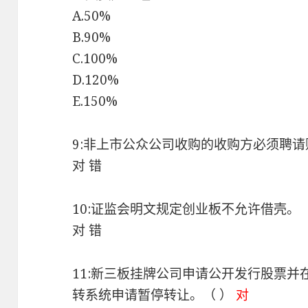
A.50%
B.90%
C.100%
D.120%
E.150%
9:非上市公众公司收购的收购方必须聘请
对 错
10:证监会明文规定创业板不允许借壳。（
对 错
11:新三板挂牌公司申请公开发行股票
转系统申请暂停转让。（ ）
对