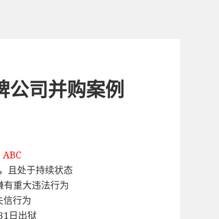
板挂牌公司并购案例
）
ABC
偿，且处于持续状态
嫌有重大违法行为
失信行为
31日出狱