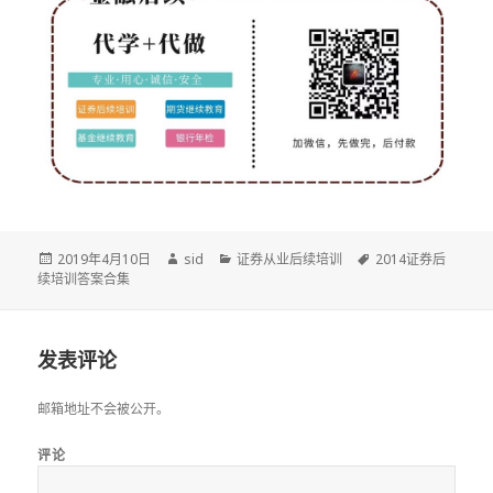
发
作
分
标
2019年4月10日
sid
证券从业后续培训
2014证券后
布
者
类
签
续培训答案合集
于
发表评论
邮箱地址不会被公开。
评论