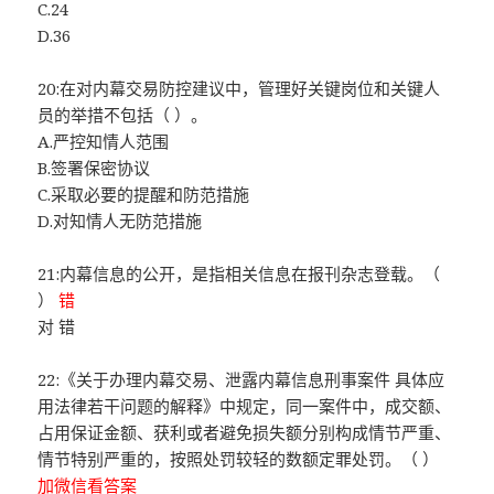
C.24
D.36
20:在对内幕交易防控建议中，管理好关键岗位和关键人
员的举措不包括（ ）。
A.严控知情人范围
B.签署保密协议
C.采取必要的提醒和防范措施
D.对知情人无防范措施
21:内幕信息的公开，是指相关信息在报刊杂志登载。（
）
错
对 错
22:《关于办理内幕交易、泄露内幕信息刑事案件 具体应
用法律若干问题的解释》中规定，同一案件中，成交额、
占用保证金额、获利或者避免损失额分别构成情节严重、
情节特别严重的，按照处罚较轻的数额定罪处罚。（ ）
加微信看答案