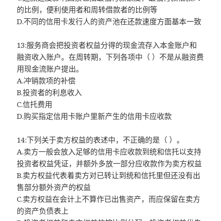
的比例，便利使用者和周转借款者的比例等
D.不同的信用卡发行人的资产池在还款速度方面基本一致
13:服务商会把投资者权益分得的现金流存入本金账户和
融资收入账户。在周转期，下列各项中（ ）不是从融资费
用现金流账户提出。
A.冲销款项的补偿
B.投资者的利息收入
C.信托费用
D.购买指定信用卡账户里新产生的信用卡应收款
14:下列关于卖方权益的表述中，不正确的是（ ）。
A.卖方一般会放入足够的信用卡应收款到统和信托以支持
投资者权益凭证，并额外多放一部分应收款作为卖方权益
B.卖方权益代表着卖方对已转让到统和信托里但还没有出
售部分额外资产的权益
C.卖方权益在会计上不算作已出售资产，而应保留在卖方
的资产负债表上