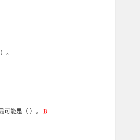
 ）。
，最可能是（ ）。
B