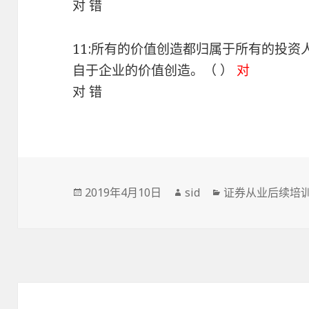
对 错
11:所有的价值创造都归属于所有的投
自于企业的价值创造。（ ）
对
对 错
发
作
分
2019年4月10日
sid
证券从业后续培
布
者
类
于