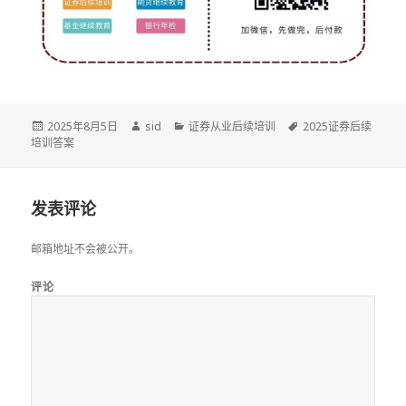
发
作
分
标
2025年8月5日
sid
证券从业后续培训
2025证券后续
布
者
类
签
培训答案
于
发表评论
邮箱地址不会被公开。
评论