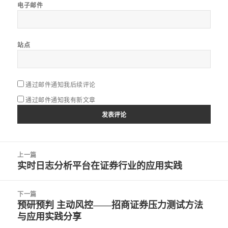
电子邮件
站点
通过邮件通知我后续评论
通过邮件通知我有新文章
文
上一篇
章
实时日志分析平台在证券行业的应用实践
上
导
篇
航
文
下一篇
章：
预研预判 主动风控——招商证券压力测试方法
下
与应用实践分享
篇