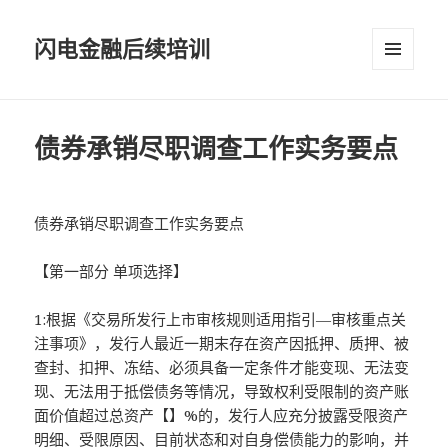
闪电金融后续培训
菜单和
挂件
债券承销尽职调查工作实务要点
债券承销尽职调查工作实务要点
【第一部分 单项选择】
1:根据《交易所发行上市审核规则适用指引—审核重点关
注事项》，发行人最近一期末存在资产因抵押、质押、被
查封、扣押、冻结、必须具备一定条件才能变现、无法变
现、无法用于抵偿债务等情况，导致权利受限制的资产账
面价值超过总资产【】%的，发行人应充分披露受限资产
明细、受限原因、目前状态和对自身偿债能力的影响，并