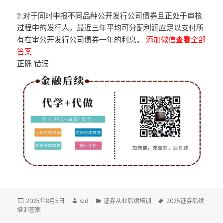
2:对于同时申报不同品种公开发行公司债券且正处于审核
过程中的发行人，最近三年平均可分配利润应足以支付所
有在审公开发行公司债券一年的利息。
添加微信查看全部
答案
正确 错误
发
作
分
标
2025年8月5日
sid
证券从业后续培训
2025证券后续
布
者
类
签
培训答案
于