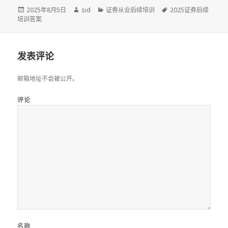
发
作
分
标
2025年8月5日
sid
证券从业后续培训
2025证券后续
布
者
类
签
培训答案
于
发表评论
邮箱地址不会被公开。
评论
名称