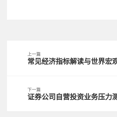
文
章
上一篇
常见经济指标解读与世界宏
导
上
航
篇
文
章：
下一篇
证券公司自营投资业务压力
下
篇
文