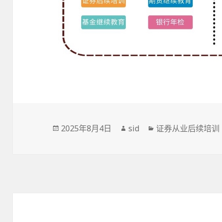
发
作
分
2025年8月4日
sid
证券从业后续培训
布
者
类
于