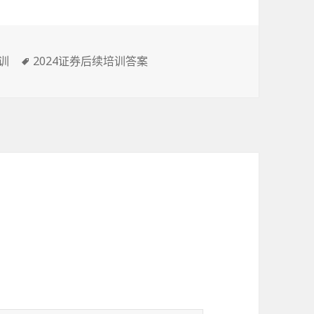
标
训
2024证券后续培训答案
签