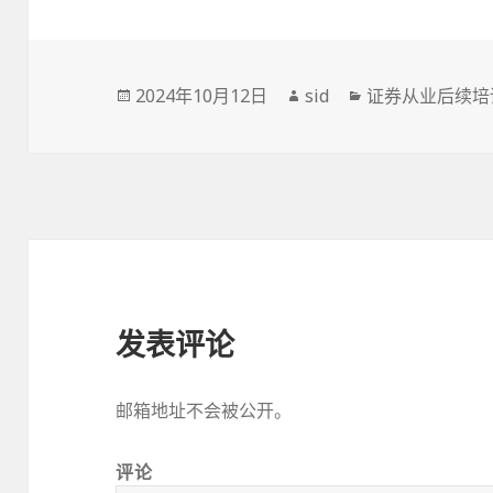
发
作
分
2024年10月12日
sid
证券从业后续培
布
者
类
于
发表评论
邮箱地址不会被公开。
评论