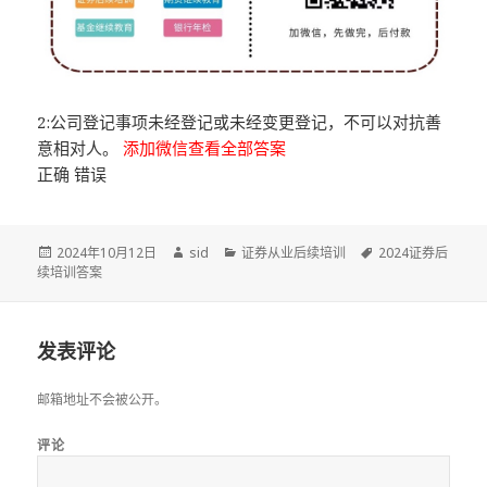
2:公司登记事项未经登记或未经变更登记，不可以对抗善
意相对人。
添加微信查看全部答案
正确 错误
发
作
分
标
2024年10月12日
sid
证券从业后续培训
2024证券后
布
者
类
签
续培训答案
于
发表评论
邮箱地址不会被公开。
评论