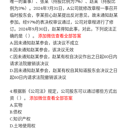
唯一的董事）、张某（持股比例为7%）、赵某（持股比
例为3%）。2024年7月31日，A公司就修改章程一事召开
临时股东会，李某担心赵某提出反对意见，故未通知赵某
参加。经97%的表决权审议通过，公司对章程进行了修
订。2024年9月30日，赵某得知此事，对此，下列说法正
确的是（ ）。
添加微信查看全部答案
A.因未通知赵某参会，该决议不成立
B.因未通知赵某参会，该决议无效
C.因未通知赵某参会，赵某有权自决议作出之日起60日内
请求法院撤销该决议
D.因未通知赵某参会，赵某有权自其知道股东会决议之日
起60日内请求法院撤销该决议
4:根据新《公司法》规定，公司股东可以通过哪些方式出
资（ ）。
添加微信查看全部答案
A.实物
B.债权
C.知识产权
D.土地使用权