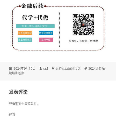
发
作
分
标
2024年9月10日
sid
证券从业后续培训
2024证券后
布
者
类
签
续培训答案
于
发表评论
邮箱地址不会被公开。
评论