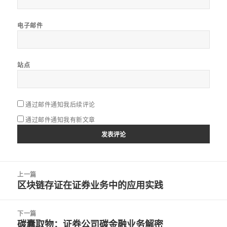
电子邮件
站点
通过邮件通知我后续评论
通过邮件通知我有新文章
文
上一篇
章
区块链存证在证券业务中的应用实践
上
导
篇
航
文
下一篇
章：
碳囊取物：证券公司碳金融业务解密
下