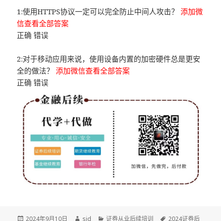
1:使用HTTPS协议一定可以完全防止中间人攻击？
添加微
信查看全部答案
正确 错误
2:对于移动应用来说，使用设备内置的加密硬件总是更安
全的做法？
添加微信查看全部答案
正确 错误
发
作
分
标
2024年9月10日
sid
证券从业后续培训
2024证券后