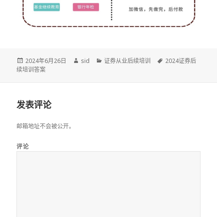
发
作
分
标
2024年6月26日
sid
证券从业后续培训
2024证券后
布
者
类
签
续培训答案
于
发表评论
邮箱地址不会被公开。
评论