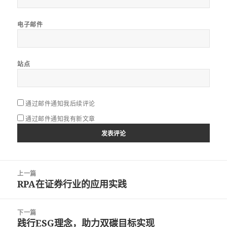
电子邮件
站点
通过邮件通知我后续评论
通过邮件通知我有新文章
文
上一篇
章
RPA在证券行业的应用实践
上
导
篇
航
文
下一篇
章：
践行ESG理念，助力双碳目标实现
下