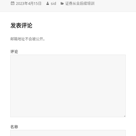
发
作
分
2023年4月15日
sid
证券从业后续培训
布
者
类
于
发表评论
邮箱地址不会被公开。
评论
名称