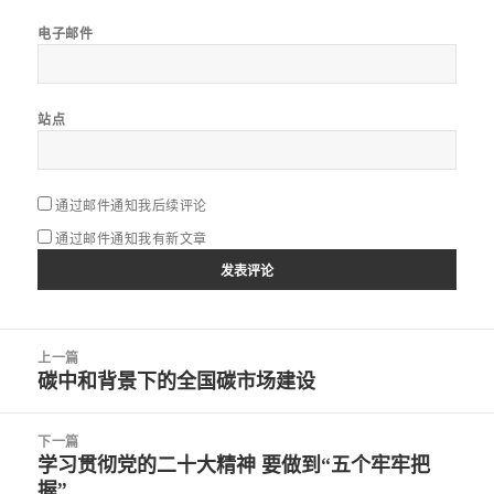
电子邮件
站点
通过邮件通知我后续评论
通过邮件通知我有新文章
文
上一篇
章
碳中和背景下的全国碳市场建设
上
导
篇
航
文
下一篇
章：
学习贯彻党的二十大精神 要做到“五个牢牢把
下
握”
篇